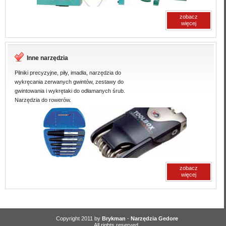
zobacz
więcej
Inne narzędzia
Pilniki precyzyjne, piły, imadła, narzędzia do
wykręcania zerwanych gwintów, zestawy do
gwintowania i wykrętaki do odłamanych śrub.
Narzędzia do rowerów.
zobacz
więcej
Copyright 2011 by
Brykman
-
Narzędzia Gedore
All rights reserved.